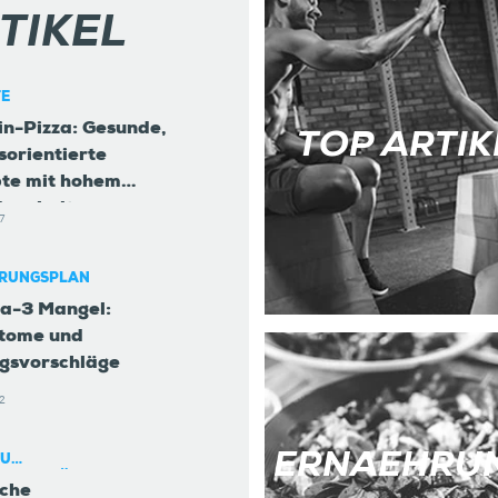
TIKEL
TE
in-Pizza: Gesunde,
TOP ARTIK
sorientierte
te mit hohem
ingehalt
7
RUNGSPLAN
a-3 Mangel:
tome und
gsvorschläge
2
ERNAEHRU
ZU
NGSERGÄNZUNGSMITTE
iche