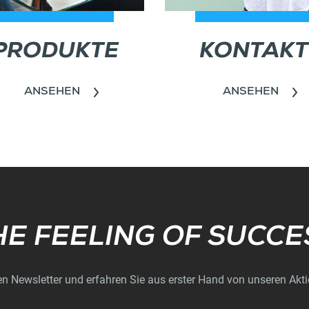
PRODUKTE
KONTAKT
ANSEHEN
ANSEHEN
Subscribe
HE FEELING OF SUCCE
n Newsletter und erfahren Sie aus erster Hand von unseren Akt