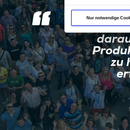
Nur notwendige Cook
Wir 
darau
Produ
zu 
er