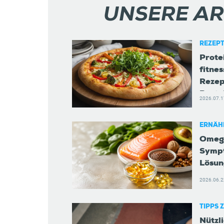
UNSERE AR
REZEP
Prote
fitnes
Rezep
Prote
2026.07.1
ERNÄH
Omeg
Symp
Lösun
2026.06.2
TIPPS 
NAHRU
Nützl
L