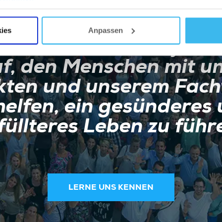
ies
Anpassen
konzentrieren uns jede
f, den Menschen mit u
kten und unserem Fach
helfen, ein gesünderes
füllteres Leben zu führ
LERNE UNS KENNEN