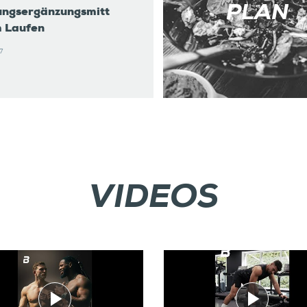
PLAN
ngsergänzungsmitt
m Laufen
7
VIDEOS