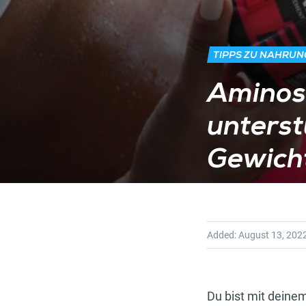
TIPPS ZU NAHRU
Aminos
unterst
Gewicht
Added:
August 13, 202
Du bist mit deinem