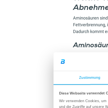
Abnehm
Aminosäuren sind 
Fettverbrennung, 
Dadurch kommt es
Aminosäur
Beim Abnehmen ist 
verschiedenen Diät
damit es überhaup
mit Aminosäuren 
Zustimmung
Diese Webseite verwendet 
Wir verwenden Cookies, um I
und die Zugriffe auf unsere 