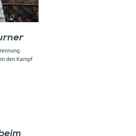
urner
brennung
den den Kampf
beim