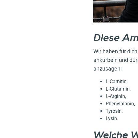
Diese Am
Wir haben für di
ankurbeln und du
anzusagen:
L-Carnitin,
L-Glutamin,
L-Arginin,
Phenylalanin,
Tyrosin,
Lysin.
Welche W