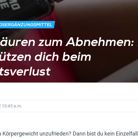
NGSERGÄNZUNGSMITTEL
äuren zum Abnehmen: 
ützen dich beim
sverlust
2
10:45 a.m.
 Körpergewicht unzufrieden? Dann bist du kein Einzelfal