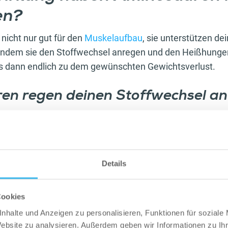
en?
nicht nur gut für den
Muskelaufbau
, sie unterstützen de
indem sie den Stoffwechsel anregen und den Heißhunge
 dann endlich zu dem gewünschten Gewichtsverlust.
en regen deinen Stoffwechsel an
der Stoffwechsel das A und O und nicht der Verzicht, wi
en propagiert wird. Der Stoffwechsel ist unverzichtbarer
t zu einer Fettverbrennung kommen kann. Also bring de
in Gang.
Details
Cookies
nhalte und Anzeigen zu personalisieren, Funktionen für soziale
Website zu analysieren. Außerdem geben wir Informationen zu I