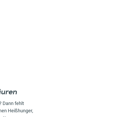
äuren
 Dann fehlt
inen Heißhunger,