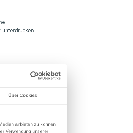
ine
r unterdrücken.
e oft in
 Bestandteil,
inen Stoffwechsel
Über Cookies
 Medien anbieten zu können
hrer Verwendung unserer