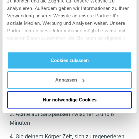
zu können und die Zugriffe auf unsere Website zu
Minuten. Die langen Satzpausen sind wichtig,
analysieren. Außerdem geben wir Informationen zu Ihrer
um mit jedem Satz aufs Neue den maximalen
Verwendung unserer Website an unsere Partner für
Kraftaufwand herauszuholen. Das gesamte
soziale Medien, Werbung und Analysen weiter. Unsere
Workout sollte nicht länger als 60 Minuten
Partner führen diese Informationen möglicherweise mit
dauern, damit du die gesamte Zeit fokussiert
weiteren Daten zusammen, die Sie ihnen bereitgestellt
haben oder die sie im Rahmen Ihrer Nutzung der Dienste
und konzentriert bist.
gesammelt haben.
Cookies zulassen
Nochmal zusammengefasst:
Datenschutz
- und
Cookie-Richtlinien
1. Trainiere mit hohen Gewichten und wenig
Anpassen
Wiederholungen
Nur notwendige Cookies
2. 3-5 Sätze bei 4-8 Wiederholungen
3. Achte auf Satzpausen zwischen 3 und 6
Minuten
4. Gib deinem Körper Zeit, sich zu regenerieren