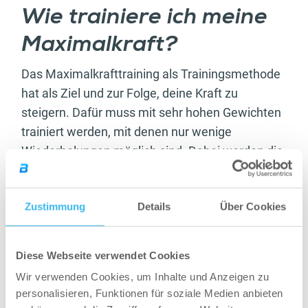
Wie trainiere ich meine
Maximalkraft?
Das Maximalkrafttraining als Trainingsmethode
hat als Ziel und zur Folge, deine Kraft zu
steigern. Dafür muss mit sehr hohen Gewichten
trainiert werden, mit denen nur wenige
Wiederholungen möglich sind. Dabei werden die
Gewichte stetig gesteigert, bis nichts mehr geht.
Jeder Satz wird dadurch schwerer und du
Zustimmung
Details
Über Cookies
arbeitest dich Satz für Satz nach oben. Dadurch
wird deine Maximalkraft trainiert.
Diese Webseite verwendet Cookies
Dein Workout kann beispielsweise aus 3 bis 5
Sätzen pro Übung bei 4 bis 8 Wiederholungen
Wir verwenden Cookies, um Inhalte und Anzeigen zu
personalisieren, Funktionen für soziale Medien anbieten
bestehen, bei einer Satzpause von 3 bis 6