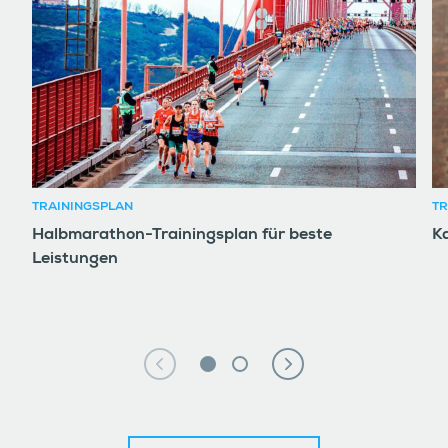
TRAININGSPLAN
TR
Halbmarathon-Trainingsplan für beste
K
Leistungen