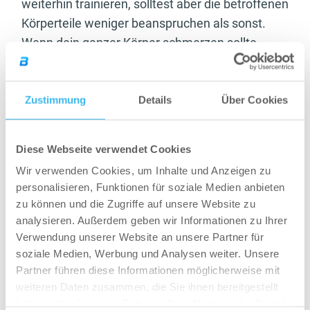
weiterhin trainieren, solltest aber die betroffenen
Körperteile weniger beanspruchen als sonst.
Wenn dein ganzer Körper schmerzen sollte,
kannst du anstelle von Krafttraining
Ausdauertraining probieren. Moderate
Bewegung bei Muskelkater ist außerdem gut,
Zustimmung
Details
Über Cookies
um den Blutkreislauf anzukurbeln und die
Regeneration zu verbessern. Die Frage „Sollte
Diese Webseite verwendet Cookies
man mit Muskelkater trainieren?“ kann also mit
Wir verwenden Cookies, um Inhalte und Anzeigen zu
Ja beantwortet werden, solang auf moderate
personalisieren, Funktionen für soziale Medien anbieten
Art und Weise trainiert wird.
zu können und die Zugriffe auf unsere Website zu
analysieren. Außerdem geben wir Informationen zu Ihrer
Was hilft gegen
Verwendung unserer Website an unsere Partner für
soziale Medien, Werbung und Analysen weiter. Unsere
Muskelkater?
Partner führen diese Informationen möglicherweise mit
weiteren Daten zusammen, die Sie ihnen bereitgestellt
Der Muskelkater setzt für gewöhnlich wenige
haben oder die sie im Rahmen Ihrer Nutzung der Dienste