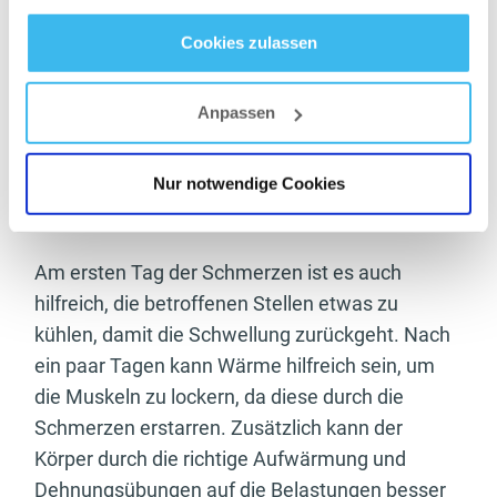
Tage nach dem Training ein und erreicht bei Tag
gesammelt haben.
zwei oder drei seinen Höhepunkt. Nach etwa
Cookies zulassen
einer Woche sollten die Schmerzen wieder
Datenschutz
- und
Cookie-Richtlinien
vorbei sein. Um keinen Muskelkater nach dem
Anpassen
Training zu bekommen, solltest du dir selbst
genug Pausen zwischen den Trainingseinheiten
Nur notwendige Cookies
gönnen. Ruhe und Schonung sind das Beste,
was man bei Muskelkater tun kann.
Am ersten Tag der Schmerzen ist es auch
hilfreich, die betroffenen Stellen etwas zu
kühlen, damit die Schwellung zurückgeht. Nach
ein paar Tagen kann Wärme hilfreich sein, um
die Muskeln zu lockern, da diese durch die
Schmerzen erstarren. Zusätzlich kann der
Körper durch die richtige Aufwärmung und
Dehnungsübungen auf die Belastungen besser