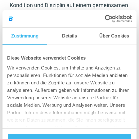
Kondition und Disziplin auf einem gemeinsamen
hohen Level!
2. Richtig Aufwärmen
Zustimmung
Details
Über Cookies
Viele Sportler müssen immer wieder
Verletzungspausen einlegen. Das gilt für
Diese Webseite verwendet Cookies
Amateure als auch für Spitzensportler. Ein
Wir verwenden Cookies, um Inhalte und Anzeigen zu
Hauptgrund dafür ist falsches Aufwärmen.
personalisieren, Funktionen für soziale Medien anbieten
zu können und die Zugriffe auf unsere Website zu
In der Regel raten Experten zu dynamischen
analysieren. Außerdem geben wir Informationen zu Ihrer
Aufwärmen. Damit ist gemeint, dass man sich
Verwendung unserer Website an unsere Partner für
beim Dehnen bewegt, anstatt das Ganze
soziale Medien, Werbung und Analysen weiter. Unsere
statisch zu versuchen.
Partner führen diese Informationen möglicherweise mit
weiteren Daten zusammen, die Sie ihnen bereitgestellt
Es lohnt sich, ein Aufwärmprogramm in das
haben oder die sie im Rahmen Ihrer Nutzung der Dienste
eigene Training zu etablieren. Dabei sollte man
gesammelt haben.