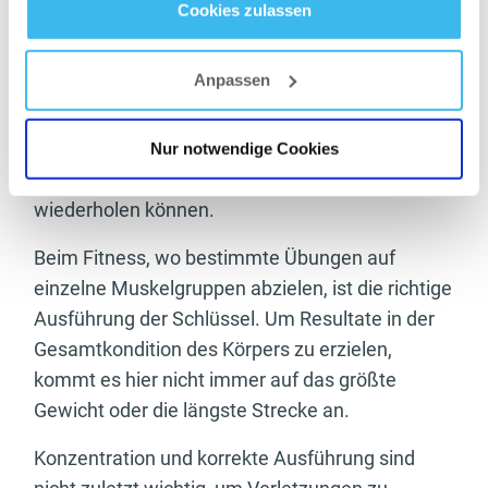
die Übungen an die individuelle Sportart
Cookies zulassen
Datenschutz
- und
Cookie-Richtlinien
anpassen.
Anpassen
3. Richtige Ausführung
Die richtige Ausführung der Übungen ist ein
Nur notwendige Cookies
Thema, das vor allem Trainer nicht oft genug
wiederholen können.
Beim Fitness, wo bestimmte Übungen auf
einzelne Muskelgruppen abzielen, ist die richtige
Ausführung der Schlüssel. Um Resultate in der
Gesamtkondition des Körpers zu erzielen,
kommt es hier nicht immer auf das größte
Gewicht oder die längste Strecke an.
Konzentration und korrekte Ausführung sind