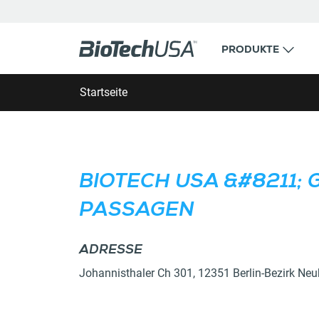
Zum Inhalt springen
PRODUKTE
Suche Geschäft oder Ort
Startseite
BIOTECH USA &#8211; 
PASSAGEN
ADRESSE
DETAILS
Johannisthaler Ch 301
,
12351
Berlin
-
Bezirk Neu