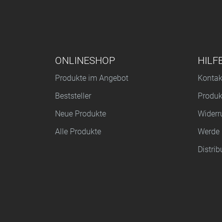
FUSSZEILENMENÜ
ONLINESHOP
HILF
Produkte im Angebot
Kontak
Beststeller
Produk
Neue Produkte
Widerr
Alle Produkte
Werde 
Distrib