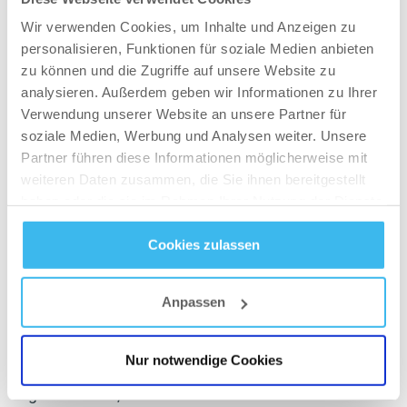
Wir verwenden Cookies, um Inhalte und Anzeigen zu
personalisieren, Funktionen für soziale Medien anbieten
zu können und die Zugriffe auf unsere Website zu
analysieren. Außerdem geben wir Informationen zu Ihrer
Verwendung unserer Website an unsere Partner für
soziale Medien, Werbung und Analysen weiter. Unsere
Partner führen diese Informationen möglicherweise mit
weiteren Daten zusammen, die Sie ihnen bereitgestellt
3 Gründe warum du
haben oder die sie im Rahmen Ihrer Nutzung der Dienste
gesammelt haben.
abends auf
Cookies zulassen
Kohlenhydrate
Datenschutz
- und
Cookie-Richtlinien
verzichten solltest:
Anpassen
Auch wenn das Thema der Kohlenhydrate am
Nur notwendige Cookies
Abend sehr umstritten ist, gibt es doch ein paar
gute Gründe, warum es zum Abnehmen hilfreich