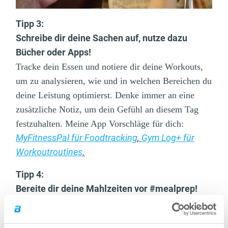
Tipp 3:
Schreibe dir deine Sachen auf, nutze dazu
Bücher oder Apps!
Tracke dein Essen und notiere dir deine Workouts,
um zu analysieren, wie und in welchen Bereichen du
deine Leistung optimierst. Denke immer an eine
zusätzliche Notiz, um dein Gefühl an diesem Tag
festzuhalten. Meine App Vorschläge für dich:
MyFitnessPal für Foodtracking
,
Gym Log+ für
Workoutroutines
.
Tipp 4:
Bereite dir deine Mahlzeiten vor #mealprep!
Nimm dir an zwei Tagen der Woche circa 1 Stunde
Zeit, stelle dein Essen zusammen und koche es vor.