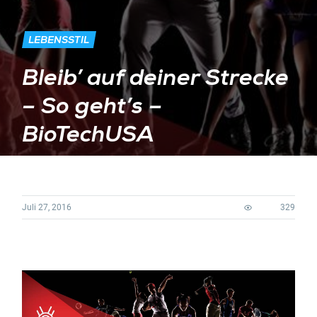
LEBENSSTIL
Bleib’ auf deiner Strecke
– So geht’s –
BioTechUSA
Juli 27, 2016
329