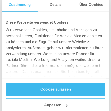
Nach kurzer Eingewöhnungsphase wirst du es
Zustimmung
Details
Über Cookies
schätzen, dein Essen so zu planen.
Tipp 5:
Diese Webseite verwendet Cookies
Bilde dich weiter oder lasse dich ausbilden!
Wir verwenden Cookies, um Inhalte und Anzeigen zu
Meine Philosophie: Wer meint, dass er bereits genug
personalisieren, Funktionen für soziale Medien anbieten
Wissen besitzt, hat bereits aufgehört produktiv zu
zu können und die Zugriffe auf unsere Website zu
denken und lebt in der Vergangenheit. Daher
analysieren. Außerdem geben wir Informationen zu Ihrer
Verwendung unserer Website an unsere Partner für
investiere Geld in dein athletisches Potenzial und in
soziale Medien, Werbung und Analysen weiter. Unsere
deine sportlichen Interessen. Eine qualitativ
Partner führen diese Informationen möglicherweise mit
hochwertige Auswahl an sportlichen Ausbildungen,
weiteren Daten zusammen, die Sie ihnen bereitgestellt
auch im Thema Ernährung, findest du bei diesen
haben oder die sie im Rahmen Ihrer Nutzung der Dienste
IFAA
Perform Better
Transatlantic
Akademien:
–
–
gesammelt haben.
Fitness
Cookies zulassen
Datenschutz
- und
Cookie-Richtlinien
Anpassen