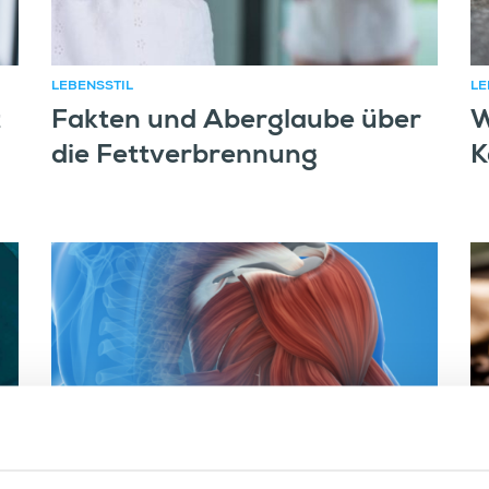
LEBENSSTIL
LE
t
Fakten und Aberglaube über
W
die Fettverbrennung
K
LEBENSSTIL
LE