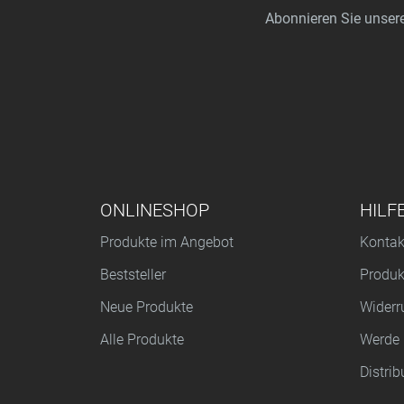
Abonnieren Sie unsere
FUSSZEILENMENÜ
ONLINESHOP
HILF
Produkte im Angebot
Kontak
Beststeller
Produk
Neue Produkte
Widerr
Alle Produkte
Werde 
Distrib