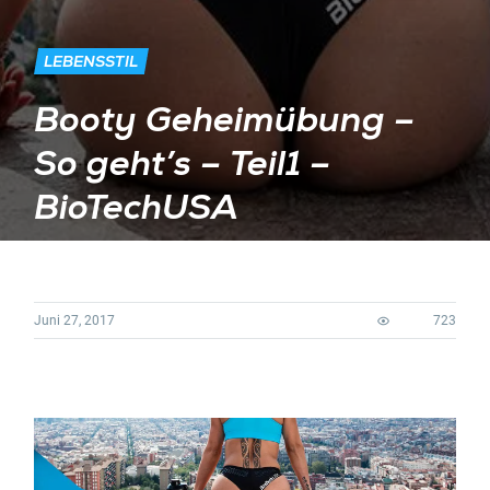
LEBENSSTIL
Booty Geheimübung –
So geht’s – Teil1 –
BioTechUSA
Juni 27, 2017
723