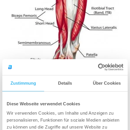
Aber auch werden der Quadriceps und die
Zustimmung
Details
Über Cookies
Adduktoren so wie Abduktoren mitbelastet. Der
Quadriceps (Kniestrecker/Hüftbeuger) allerdings
wesentlich weniger als zB. in der Kniebeuge. Die
Diese Webseite verwendet Cookies
Ab/Adduktoren halten die Balance der
Wir verwenden Cookies, um Inhalte und Anzeigen zu
Beinachse.
personalisieren, Funktionen für soziale Medien anbieten
zu können und die Zugriffe auf unsere Website zu