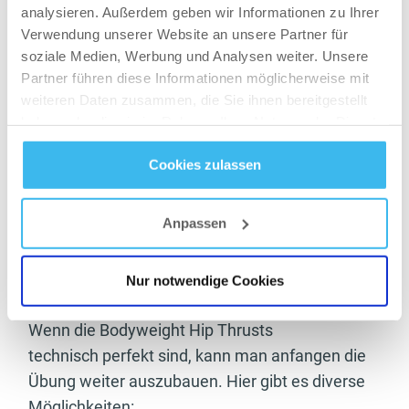
Was brauchst du für die Übung?
analysieren. Außerdem geben wir Informationen zu Ihrer
Nicht viel! Du kannst Hip Thrust sowohl zu
Verwendung unserer Website an unsere Partner für
soziale Medien, Werbung und Analysen weiter. Unsere
Hause wie auch im Fitnessstudio super
Partner führen diese Informationen möglicherweise mit
ausführen. Fange aber am besten mit deinem
weiteren Daten zusammen, die Sie ihnen bereitgestellt
eigenen Körpergewicht an, um den
haben oder die sie im Rahmen Ihrer Nutzung der Dienste
Übungsablauf zu verinnerlichen. Nutze eine
gesammelt haben.
Bank, ein Sofa oder ein Bett als Auflage für den
Cookies zulassen
Oberkörper. Dort positionierst du den
Datenschutz
- und
Cookie-Richtlinien
Schultergürtel drauf und stellst deine Füße im
Anpassen
geraden Winkel unter den Knien ab. Die perfekte
Ausführung der Hipt Thrusts kommen im
Nur notwendige Cookies
zweiten Teil von diesem Turtorial!
Wenn die Bodyweight Hip Thrusts
technisch perfekt sind, kann man anfangen die
Übung weiter auszubauen. Hier gibt es diverse
Möglichkeiten: