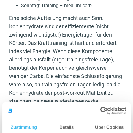
Sonntag: Training – medium carb
Eine solche Aufteilung macht auch Sinn.
Kohlenhydrate sind der effizienteste (nicht
zwingend wichtigste!) Energieträger für den
Körper. Das Krafttraining ist hart und erfordert
indes viel Energie. Wenn diese Komponente
allerdings ausfällt (ergo: trainingsfreie Tage),
benötigt der Körper auch vergleichsweise
weniger Carbs. Die einfachste Schlussfolgerung
wäre also, an trainingsfreien Tagen lediglich die
Kohlenhydrate der post-workout Mahlzeit zu
streichen, da diese ja idealerweise die
kohlenhydratreichste Mahlzeit ist (und eventuell
durch Gemüse und/oder Salat einzutauschen),
somit erkämpfen wir uns ein adäquates
Zustimmung
Details
Über Cookies