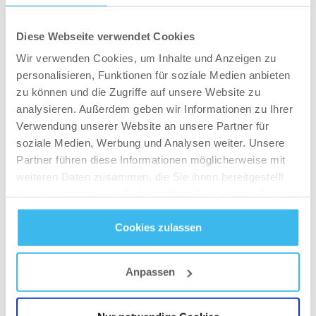
Kaloriendefizit. Ein kleiner Tipp am Rande: an
den low carb Tagen hauptsächlich auch Gemüse
Diese Webseite verwendet Cookies
und komplexe Kohlenhydrate setzen (sofern
Wir verwenden Cookies, um Inhalte und Anzeigen zu
noch welche vorhanden sind!).
personalisieren, Funktionen für soziale Medien anbieten
zu können und die Zugriffe auf unsere Website zu
High carb als Cheat-Day Ersatz
analysieren. Außerdem geben wir Informationen zu Ihrer
Schon mal vom „Refeed“ gehört? Das ist der
Verwendung unserer Website an unsere Partner für
moderne Cheat-Day in einer Diät, an dem wir uns
soziale Medien, Werbung und Analysen weiter. Unsere
nicht mit Müll vollstopfen, sondern geplant die
Partner führen diese Informationen möglicherweise mit
Bedürfnisse des Körpers, die mit langandauernder
weiteren Daten zusammen, die Sie ihnen bereitgestellt
Kohlenhydratrestriktion einhergehen, befriedigen
haben oder die sie im Rahmen Ihrer Nutzung der Dienste
gesammelt haben.
können, ohne dabei massiv an Gewicht zuzulegen.
Cookies zulassen
Am Refeed nehmen wir also absichtlich deutlich
Datenschutz
- und
Cookie-Richtlinien
mehr Carbs auf (also ein high carb Tag), um
beispielsweise Leptin-Level zu erhöhen und weniger
Anpassen
anfällig für Heißhungerattacken zu werden. Ein
sauberer Refeed ist ein äußerst guter Ersatz für den