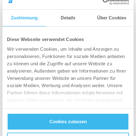
Wahrscheinlichkeit der Endorphin Ausschüttung
am größten und verursacht genau dieses Gefühl
Zustimmung
Details
Über Cookies
von unbeschreiblicher Leistungsfähigkeit.
Wenn man ehrlich zu sich selbst ist, ist es ohnehin
schon eines der besten Gefühle, eine Hürde zu
Diese Webseite verwendet Cookies
bewältigen, obwohl wir in erster Linie gar nicht
Wir verwenden Cookies, um Inhalte und Anzeigen zu
geglaubt haben, dass wir es überhaupt wollen, oder
personalisieren, Funktionen für soziale Medien anbieten
gar können.
zu können und die Zugriffe auf unsere Website zu
analysieren. Außerdem geben wir Informationen zu Ihrer
Der Hormonhaushalt verändert sich
Verwendung unserer Website an unsere Partner für
Ganz abgesehen von den Glückshormonen die wir
soziale Medien, Werbung und Analysen weiter. Unsere
Partner führen diese Informationen möglicherweise mit
ausschütten, baut der Körper bei kardiovaskulären
weiteren Daten zusammen, die Sie ihnen bereitgestellt
Aktivitäten Stress ab und das wirkt sich wiederum
haben oder die sie im Rahmen Ihrer Nutzung der Dienste
positiv auf unseren Körper und Gemütszustand aus.
gesammelt haben.
Umso weniger Stress, desto besser!
Cookies zulassen
Datenschutz
- und
Cookie-Richtlinien
Der Körper regeneriert schneller