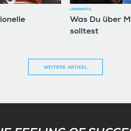
LEBENSSTIL
ionelle
Was Du über Mu
solltest
WEITERE ARTIKEL
Subscribe