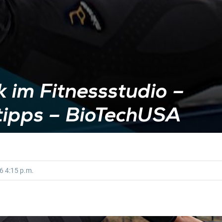
 im Fitnessstudio –
tipps – BioTechUSA
16
4:15 p.m.