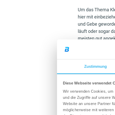
Um das Thema Klei
hier mit einbezieh
und Gebe geworden
läuft oder sogar 
meisten gut ange
Auch Mobility sie
in die richtige Ric
Wieso verletzen w
Zustimmung
zwischen den Sätz
wenn diese kalt w
von euch es schon
Diese Webseite verwendet 
Trainingsgefühl b
Wir verwenden Cookies, um I
von Material aus 
und die Zugriffe auf unsere 
Kompressionskleid
Website an unsere Partner fü
möglicherweise mit weiteren
Rumposen in enger