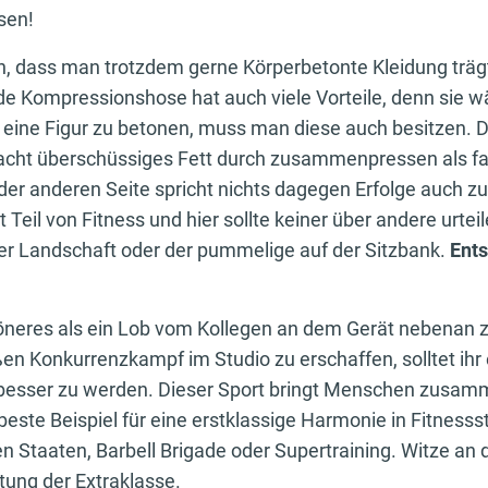
sen!
n, dass man trotzdem gerne Körperbetonte Kleidung trägt
de Kompressionshose hat auch viele Vorteile, denn sie 
m eine Figur zu betonen, muss man diese auch besitzen. 
cht überschüssiges Fett durch zusammenpressen als fa
der anderen Seite spricht nichts dagegen Erfolge auch zu
 Teil von Fitness und hier sollte keiner über andere urtei
der Landschaft oder der pummelige auf der Sitzbank.
Ents
höneres als ein Lob vom Kollegen an dem Gerät nebenan z
ßen Konkurrenzkampf im Studio zu erschaffen, solltet ihr
besser zu werden. Dieser Sport bringt Menschen zusam
beste Beispiel für eine erstklassige Harmonie in Fitnes
en Staaten, Barbell Brigade oder Supertraining. Witze an
tung der Extraklasse.