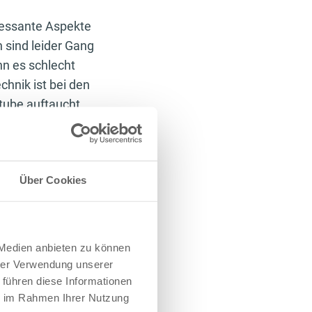
ressante Aspekte
n sind leider Gang
n es schlecht
hnik ist bei den
ube auftaucht.
ie Gedanken gehen
ch, kalt werden
Über Cookies
erwärmt haben,
cher haben einige
nderes
rmt. Der Nachteil
 Medien anbieten zu können
den kann.
hrer Verwendung unserer
al ehrlich, das
 führen diese Informationen
ie im Rahmen Ihrer Nutzung
ls in einem