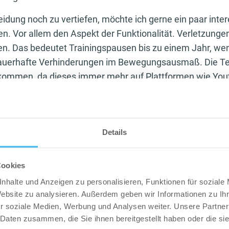
dung noch zu vertiefen, möchte ich gerne ein paar inte
en. Vor allem den Aspekt der Funktionalität. Verletzunge
. Das bedeutet Trainingspausen bis zu einem Jahr, wen
dauerhafte Verhinderungen im Bewegungsausmaß. Die Tec
kommen, da dieses immer mehr auf Plattformen wie Yout
ht man häufiger in Studios, was eine super Sache ist. D
htung!
ir uns denn trotz beachten all dieser Sachen? Ganz einfa
Details
en. Egal wie gut wir die Schulter vor dem Brusttraining 
ird während unseren Pausen, sind wir in hoher Gefahr. Si
 bemerkt, dass sie mit einem dicken Pullover ein ganz a
Cookies
ekommen, denn ihre Gelenke im Oberkörper bleiben erwä
nhalte und Anzeigen zu personalisieren, Funktionen für soziale
Baumwolle ist, dass es nass wird und dann auch kalt wer
Website zu analysieren. Außerdem geben wir Informationen zu I
ung weiß dieses Problem gut zu umgehen. Und sind wir m
r soziale Medien, Werbung und Analysen weiter. Unsere Partner
 Daten zusammen, die Sie ihnen bereitgestellt haben oder die s
 Kompressionskleidung ist doch fast beeindruckender a