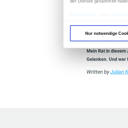
der Dienste gesammelt habe
Stringer. Sogar ol
ganz großen ist, 
Datenschutz
- und
Cookie-Ri
Die Zeit für nack
Leistung erbringe
Nur notwendige Cook
tragen oder wenn d
Mein Rat in diesem 
Gelenken. Und wer H
Written by
Julian 