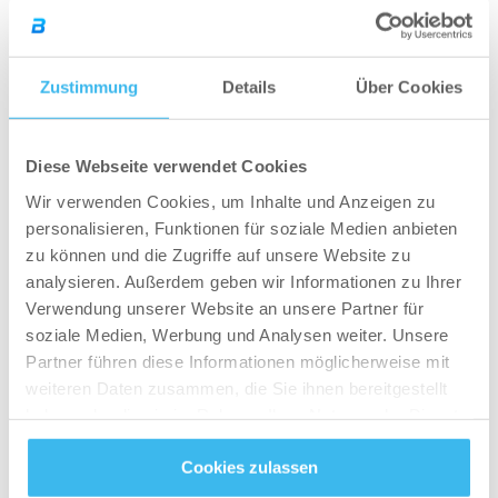
Stoffwechselorgane haben sich eines Tages
nicht mehr wehren können und die Folge wurde
Diabetes Mellitus Typ 1. Eine Krankheit, die mein
Zustimmung
Details
Über Cookies
komplettes Leben umgekrempelt hat. Leider ist
diese Autoimmunerkrankung bis heute nicht
Diese Webseite verwendet Cookies
heilbar und ich bin Tag und Nacht davon
abhängig meinen Zucker/Insulin – Haushalt
Wir verwenden Cookies, um Inhalte und Anzeigen zu
personalisieren, Funktionen für soziale Medien anbieten
selbstständig zu verwalten. Natürlich ist solch
zu können und die Zugriffe auf unsere Website zu
eine Folge ein Extremfall, aber das zeigt mir, wie
analysieren. Außerdem geben wir Informationen zu Ihrer
wichtig es ist auf sich selbst Acht zu geben.
Verwendung unserer Website an unsere Partner für
soziale Medien, Werbung und Analysen weiter. Unsere
Sogar während meiner Diät letzten Sommer fiel
Partner führen diese Informationen möglicherweise mit
mir auf,
dass ich plötzlich kein Fett mehr
weiteren Daten zusammen, die Sie ihnen bereitgestellt
verlieren konnte. Ich nahm sogar an Gewicht zu,
haben oder die sie im Rahmen Ihrer Nutzung der Dienste
obwohl ich mit meinen Kalorien schon sehr weit
gesammelt haben.
unten war. Kurz vor dem Verzweifeln sprach ich
Cookies zulassen
Datenschutz
- und
Cookie-Richtlinien