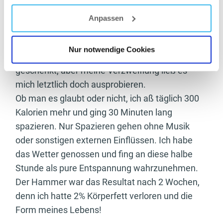
mit einem sehr guten Freund und Fitnesscoach.
Er riet mir jeden Tag spazieren zu gehen.
Anpassen
Gleichzeitig sollte ich meine Kalorien nach oben
schrauben und so würde ich mit meiner Diät
Nur notwendige Cookies
weiter kommen. Ich habe dem kein Vertrauen
geschenkt, aber meine Verzweiflung ließ es
mich letztlich doch ausprobieren.
Ob man es glaubt oder nicht, ich aß täglich 300
Kalorien mehr und ging 30 Minuten lang
spazieren. Nur Spazieren gehen ohne Musik
oder sonstigen externen Einflüssen. Ich habe
das Wetter genossen und fing an diese halbe
Stunde als pure Entspannung wahrzunehmen.
Der Hammer war das Resultat nach 2 Wochen,
denn ich hatte 2% Körperfett verloren und die
Form meines Lebens!