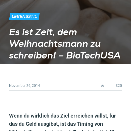
LEBENSSTIL
Es ist Zeit, dem
Weihnachtsmann zu
schreiben! – BioTechUSA
November 26, 2014
325
Wenn du wirklich das Ziel erreichen willst, für
das du Geld ausgibst, ist das Timing von