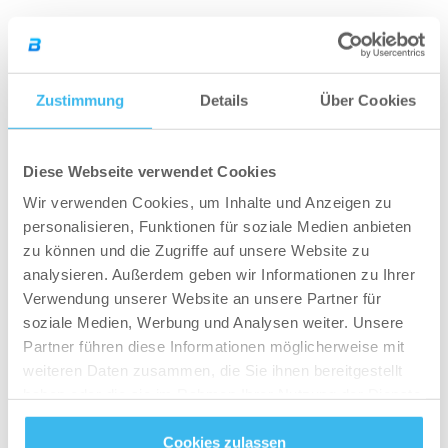
Wenn es Zeit fürs Training wird, solltest du
vorbereitet und aufgeladen sein! Für viele haben
Kohlenhydrate eine vorrangige Bedeutung, aber
Zustimmung
Details
Über Cookies
tatsächlich ist es die ausreichende Menge an
Aminosäuren, die dein Blutkreislauf erhalten
sollte, um die körperliche Beanspruchung durch
Diese Webseite verwendet Cookies
katabole Prozesse während des Trainings zu
Wir verwenden Cookies, um Inhalte und Anzeigen zu
verhindern. Dies wird auch deine Erholung nach
personalisieren, Funktionen für soziale Medien anbieten
zu können und die Zugriffe auf unsere Website zu
dem Training unterstützen. Auf diese Weise
analysieren. Außerdem geben wir Informationen zu Ihrer
kommt dein Shake nach dem Training nicht zu
Verwendung unserer Website an unsere Partner für
spät, selbst wenn du mehrere Muskelgruppen
soziale Medien, Werbung und Analysen weiter. Unsere
zur gleichen Zeit trainierst. Vergiss nicht, deinem
Partner führen diese Informationen möglicherweise mit
Shake BCAAs hinzuzufügen, die für deine
weiteren Daten zusammen, die Sie ihnen bereitgestellt
Muskeln der wichtigste Brennstoff während des
haben oder die sie im Rahmen Ihrer Nutzung der Dienste
gesammelt haben.
Workouts sind.
Cookies zulassen