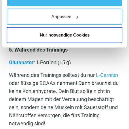
Creatin kann auch von Frauen eingenommen
Datenschutz
- und
Cookie-Richtlinien
werden. Creatin ist ein auch großartiger
Anpassen
Brennstoff für deine Muskeln. Es bringt dich auf
Touren, gibt dir Energie, Kraft sowie Ausdauer
Nur notwendige Cookies
und unterstützt das Muskelwachstum.
5. Während des Trainings
Glutanator
: 1 Portion (15 g)
Während des Trainings solltest du nur
L-Carnitin
oder flüssige BCAAs nehmen! Dann brauchst du
keine Kohlenhydrate. Dein Blut sollte nicht in
deinem Magen mit der Verdauung beschäftigt
sein, sondern deine Muskeln mit Sauerstoff und
Nährstoffen versorgen, die fürs Training
notwendig sind!