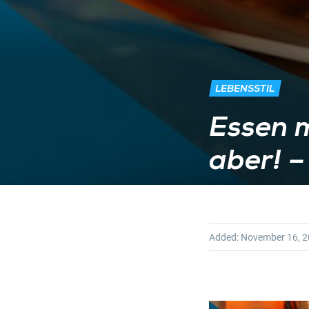
LEBENSSTIL
Essen m
aber! 
Added:
November 16, 