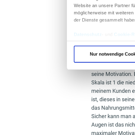
Website an unsere Partner fü
Es sind die Kleini
möglicherweise mit weiteren
der Dienste gesammelt habe
Genau der gleiche 
täglich bestimmte
Datenschutz
- und
Cookie-Ri
Lebensmittelauswa
Lebens und warum 
Nur notwendige Cook
zaubern?
Wenn ich einem Ku
seine Motivation. 
Skala ist 1 die n
meinem Kunden ein
ist, dieses in sei
das Nahrungsmitte
Sicher kann man a
Augen ist das nich
maximaler Motivat