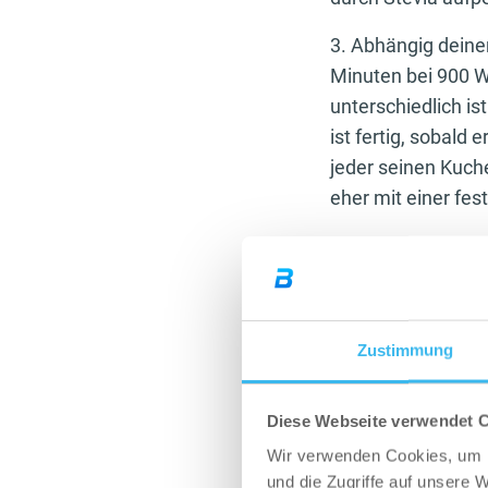
3. Abhängig dein
Minuten bei 900 Wa
unterschiedlich i
ist fertig, sobal
jeder seinen Kuch
eher mit einer fes
Fertig und genieß
Das war nur ein B
verwandeln. Eben
Zustimmung
Änderungen fitne
Zucker mit Süßsto
man eins zu eins 
Diese Webseite verwendet 
dafür bekommen.
Wir verwenden Cookies, um I
Darüber hinaus gib
und die Zugriffe auf unsere 