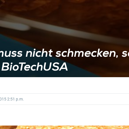
uss nicht schmecken, so
– BioTechUSA
2015
2:51 p.m.