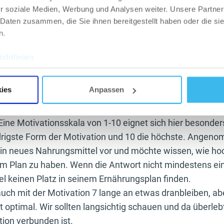
r soziale Medien, Werbung und Analysen weiter. Unsere Partner
gkeiten, die das Leben schöner machen.
 Daten zusammen, die Sie ihnen bereitgestellt haben oder die s
n.
Gedanke trifft auch auf das Essen eines Fitnesssportlers
 Mahlzeiten und machen viel zu viele Abstriche in unsere
chtlinien
hl. Ohne Zweifel ist das Essen eines unserer primären 
sollte es dann nicht immer wieder ein Lächeln auf unse
ies
Anpassen
nden einen Ernährungsplan schreibe, ist mein wichtigst
Eine Motivationsskala von 1-10 eignet sich hier besonders
iedrigste Form der Motivation und 10 die höchste. Angen
 neues Nahrungsmittel vor und möchte wissen, wie hoc
nem Plan zu haben. Wenn die Antwort nicht mindestens ein
l keinen Platz in seinem Ernährungsplan finden.
uch mit der Motivation 7 lange an etwas dranbleiben, ab
t optimal. Wir sollten langsichtig schauen und da überleb
ion verbunden ist.