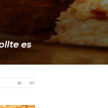
llte es
367