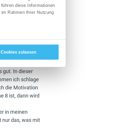
 führen diese Informationen
ie im Rahmen Ihrer Nutzung
 zu. Wir essen
r
Bestandteile des
r Gesicht
Cookies zulassen
es Bestreben
 gut. In dieser
ommen ich schlage
h die Motivation
e 8 ist, dann wird
er in meinen
t nur das, was mit