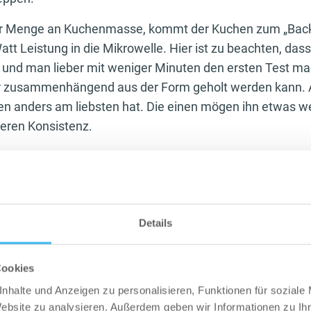
er Menge an Kuchenmasse, kommt der Kuchen zum „Backe
tt Leistung in die Mikrowelle. Hier ist zu beachten, das
st und man lieber mit weniger Minuten den ersten Test m
d er zusammenhängend aus der Form geholt werden kann. Au
en anders am liebsten hat. Die einen mögen ihn etwas w
teren Konsistenz.
en! Kaum zu glauben, aber wahr.
eispiel von vielen Möglichkeiten sein Essen in neue Meis
so gut kann man auch den guten alten Kuchen von Mam
Details
ssgerecht machen. Tauscht beispielsweise Mehl mit Din
ff, Butter mit Magerquark und so weiter. Nicht alle Me
ersetzen, aber nach ein wenig Probieren hat man schnell 
Cookies
nhalte und Anzeigen zu personalisieren, Funktionen für soziale
t es viele Rezeptideen auch im Internet zu finden.
Website zu analysieren. Außerdem geben wir Informationen zu I