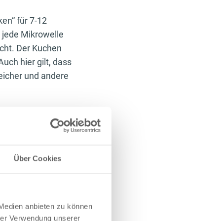
n“ für 7-12
s jede Mikrowelle
acht. Der Kuchen
ch hier gilt, dass
eicher und andere
terwerke zu
a mit wenigen
Über Cookies
kelmehl/Whey,
ngenangaben kann
ein gutes Gefühl
 Medien anbieten zu können
hrer Verwendung unserer