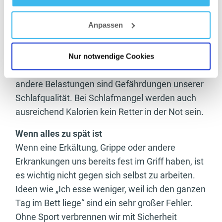
Tiefschlafphase der Regeneration schaden. Bei
Datenschutz
- und
Cookie-Richtlinien
solchen Problemen werden Kombinationen aus
Anpassen
Zink, Magnesium und Vitamin B6 das scheinbare
Wundermittel. Viele Sportler haben einen
verbesserten Schlaf durch Supplementieren
Nur notwendige Cookies
erlangen können. Faktoren wie Stress und
andere Belastungen sind Gefährdungen unserer
Schlafqualität. Bei Schlafmangel werden auch
ausreichend Kalorien kein Retter in der Not sein.
Wenn alles zu spät ist
Wenn eine Erkältung, Grippe oder andere
Erkrankungen uns bereits fest im Griff haben, ist
es wichtig nicht gegen sich selbst zu arbeiten.
Ideen wie „Ich esse weniger, weil ich den ganzen
Tag im Bett liege“ sind ein sehr großer Fehler.
Ohne Sport verbrennen wir mit Sicherheit