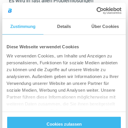
Es wird in fast allen Problemlösungen
geschrieben „mehr schlafen!“. Klingt zu einfach,
um so viele offene Fragen damit zu
beantworten. Aber meistens ist der Schlaf ein
Zustimmung
Details
Über Cookies
vernachlässigter Faktor, der ohne Zweifel Grund
für viele Probleme sein kann. Ein
Diese Webseite verwendet Cookies
unausgeschlafener Körper hat eine
Wir verwenden Cookies, um Inhalte und Anzeigen zu
geschwächte Regeneration. Wir sind immer
personalisieren, Funktionen für soziale Medien anbieten
müder und merken meist nach einigen Tagen,
zu können und die Zugriffe auf unsere Website zu
dass unser Energieniveau deutlich sinkt. Gerade
analysieren. Außerdem geben wir Informationen zu Ihrer
Sportler sollen beim Thema wieder besonders
Verwendung unserer Website an unsere Partner für
aufmerksam sein. Durch Sport brauchen wir
soziale Medien, Werbung und Analysen weiter. Unsere
nämlich noch mehr Schlaf. Nicht zu vergessen
Partner führen diese Informationen möglicherweise mit
weiteren Daten zusammen, die Sie ihnen bereitgestellt
ist die Schlafqualität. Hier kann aus eigenen
haben oder die sie im Rahmen Ihrer Nutzung der Dienste
Erfahrungen gesagt werden, dass häufiges
gesammelt haben.
Aufstehen und Unterbrechungen der
Cookies zulassen