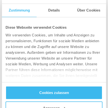
Training nichts wert.
Zustimmung
Details
Über Cookies
UNREALISTISCHE ERWARTUNGEN
Deine Ziele sollten realistisch und auf einen kurzen
Zeitraum bezogen sein. Es ist nicht verboten, einen
Diese Webseite verwendet Cookies
Traum für die ferne Zukunft zu haben, aber du
Wir verwenden Cookies, um Inhalte und Anzeigen zu
solltest immer im Hinterkopf behalten, was du
personalisieren, Funktionen für soziale Medien anbieten
innerhalb eines überschaubaren Zeitraums erreichen
zu können und die Zugriffe auf unsere Website zu
analysieren. Außerdem geben wir Informationen zu Ihrer
kannst. Wenn du davon träumst, auf der Bühne zu
Verwendung unserer Website an unsere Partner für
stehen und an einem Wettkampf teilzunehmen,
soziale Medien, Werbung und Analysen weiter. Unsere
solltest du dich nicht darauf konzentrieren, dass dies
Partner führen diese Informationen möglicherweise mit
in drei Monaten der Fall sein wird, sondern dass du
weiteren Daten zusammen, die Sie ihnen bereitgestellt
in 3 Monaten 10 kg weniger wiegen willst.
haben oder die sie im Rahmen Ihrer Nutzung der Dienste
gesammelt haben.
Unrealistische Erwartungen führen schnell zu
Cookies zulassen
Übertraining und Verletzungen.
Datenschutz
- und
Cookie-Richtlinien
WENN DU DENKST, DASS DIR NUR
Anpassen