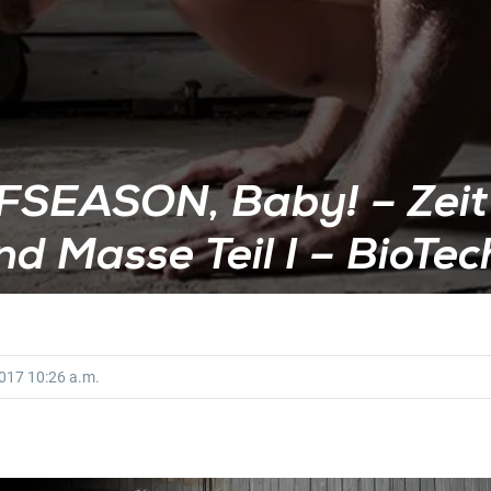
FSEASON, Baby! – Zeit
nd Masse Teil I – BioT
2017
10:26 a.m.