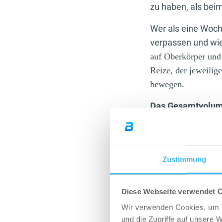
zu haben, als beim
Wer als eine Woche
verpassen und wi
auf Oberkörper und 
Reize, der jeweili
bewegen.
Das Gesamtvolu
Dieser Punkt ist da
Training zu erhöhen
Zustimmung
Weil wir nun jede
die einzelnen Tra
Diese Webseite verwendet 
Oberkörper in eine
Wir verwenden Cookies, um I
Muskelgruppe gem
und die Zugriffe auf unsere 