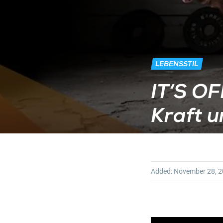
LEBENSSTIL
IT‘S OF
Kraft u
Added:
November 28, 