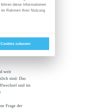
 führen diese Informationen
ielen. Der Vorteil
ie im Rahmen Ihrer Nutzung
 mit Reizen
zu erhöhen ist das
Woche, denn der
Cookies zulassen
 erweitern, wenn
d weit
zlich sind.
Das
offwechsel und im
e
ine Frage der