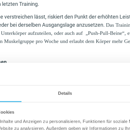
 letzten Training.
 verstreichen lässt, riskiert den Punkt der erhöhten Leis
eder bei derselben Ausgangslage anzusetzen.
Das Traini
Unterkörper aufzuteilen, oder auch auf „Push-Pull-Beine“, e
gen Muskelgruppe pro Woche und erlaubt dem Körper mehr G
men
s Herz dieses Artikels.
Denn wer nicht darauf achtet, progres
, wird schnell auf ein Plateau stoßen, oder mit der Leistung s
„Gesamtvolumen = Sätze x Wiederholungen x Gewicht“
Details
 Muskelgruppe 2-3 mal pro Woche trainieren, darf das Tr
inings aufgeteilt werden. Es würde viel zu lange dauern,
Cookies
r Einheit so ausgiebig zu trainieren, wie man es sonst mit
nhalte und Anzeigen zu personalisieren, Funktionen für soziale
acht hat.
Website zu analysieren. Außerdem geben wir Informationen zu I