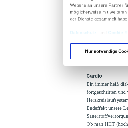
Website an unsere Partner fü
Das heißt man wir
möglicherweise mit weiteren
dabei ist vor alle
der Dienste gesammelt habe
überfluten und nac
Datenschutz
- und
Cookie-Ri
Über Zeit die Anz
Ziel. Das funktion
Nur notwendige Cook
menschliche Körpe
man konzentriert d
Cardio
Ein immer heiß disk
fortgeschritten und
Herzkreislaufsystem
Endeffekt unsere Le
Sauerstoffversorgun
Ob man HIIT (hochin