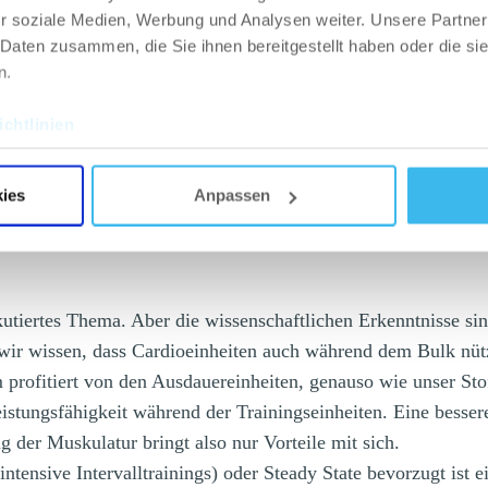
r soziale Medien, Werbung und Analysen weiter. Unsere Partner
d mit 2-4 Übungen pro Muskelgruppe denselben Effekt erz
 Daten zusammen, die Sie ihnen bereitgestellt haben oder die s
m, dass wir unser zentrales Nervensystem nicht jedes Mal
n.
h ein paar Wochen einen Leistungsabfall riskieren.
chtlinien
ahl der Sätze, der Wiederholungen und/oder das Gewicht 
iert natürlich nicht endlos und auch nicht von Woche zu 
ies
Anpassen
r hat seine Grenzen, jedoch kann man diese um einiges
arauf hinarbeitet.
utiertes Thema. Aber die wissenschaftlichen Erkenntnisse sin
 wir wissen, dass Cardioeinheiten auch während dem Bulk nüt
 profitiert von den Ausdauereinheiten, genauso wie unser St
istungsfähigkeit während der Trainingseinheiten. Eine besser
g der Muskulatur bringt also nur Vorteile mit sich.
tensive Intervalltrainings) oder Steady State bevorzugt ist e