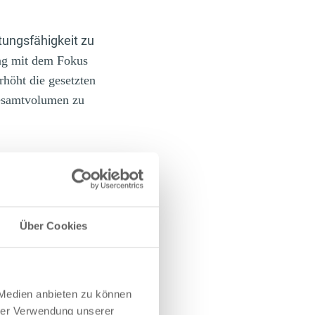
tungsfähigkeit zu
ng mit dem Fokus
rhöht die gesetzten
esamtvolumen zu
siv das Volumen im
tagnieren.
Über Cookies
ainingsvolumen auf
 den gesamten
 nur einer
 Medien anbieten zu können
hrer Verwendung unserer