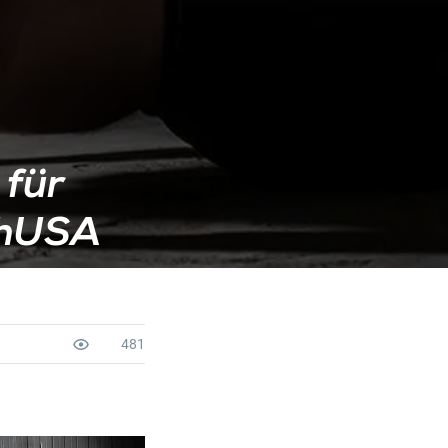
 für
echUSA
481