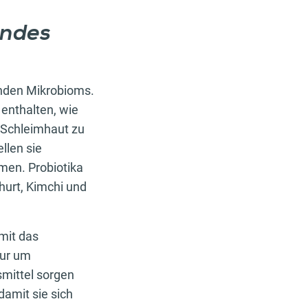
undes
unden Mikrobioms.
enthalten, wie
 Schleimhaut zu
llen sie
men. Probiotika
hurt, Kimchi und
omit das
nur um
smittel sorgen
amit sie sich