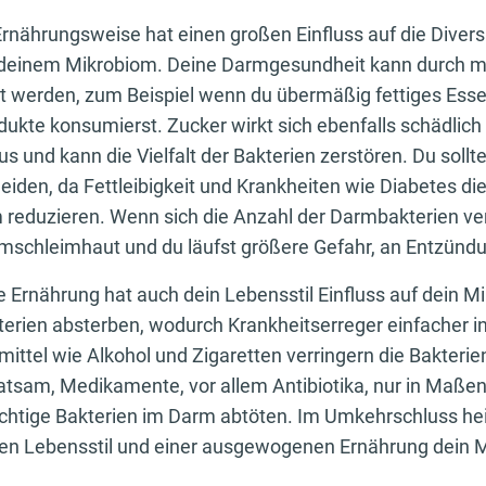
rnährungsweise hat einen großen Einfluss auf die Diversi
 deinem Mikrobiom. Deine Darmgesundheit kann durch m
st werden, zum Beispiel wenn du übermäßig fettiges Esse
dukte konsumierst. Zucker wirkt sich ebenfalls schädlich
 und kann die Vielfalt der Bakterien zerstören. Du soll
iden, da Fettleibigkeit und Krankheiten wie Diabetes d
 reduzieren. Wenn sich die Anzahl der Darmbakterien ver
mschleimhaut und du läufst größere Gefahr, an Entzündu
 Ernährung hat auch dein Lebensstil Einfluss auf dein M
kterien absterben, wodurch Krankheitserreger einfacher i
ttel wie Alkohol und Zigaretten verringern die Bakterien
 ratsam, Medikamente, vor allem Antibiotika, nur in Maßen
chtige Bakterien im Darm abtöten. Im Umkehrschluss hei
en Lebensstil und einer ausgewogenen Ernährung dein 