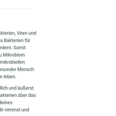
kterien, Viren und
s Bakterien für
iedern. Somit
zu Mikrobiom
mikrobiellen
 gesunder Mensch
rm leben.
lich und äußerst
akterien über das
deines
dir nimmst und