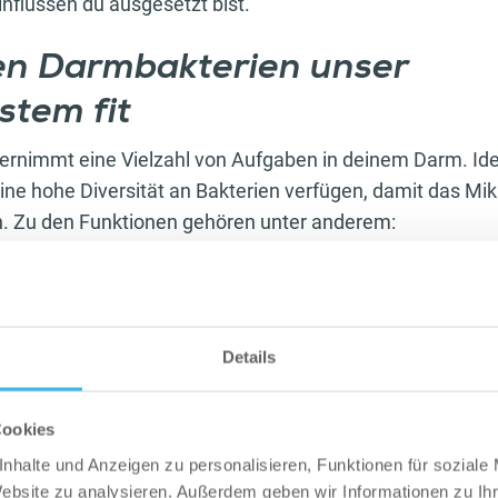
flüssen du ausgesetzt bist.
n Darmbakterien unser
tem fit
rnimmt eine Vielzahl von Aufgaben in deinem Darm. Ide
ine hohe Diversität an Bakterien verfügen, damit das Mik
n. Zu den Funktionen gehören unter anderem:
 Darmbewegung
ung von Ballaststoffen
on Vitaminen
ankheitserregern
Details
des Immunsystems
 von Energie
rmschleimhaut
Cookies
von Angstzuständen und Depression
nhalte und Anzeigen zu personalisieren, Funktionen für soziale
Website zu analysieren. Außerdem geben wir Informationen zu I