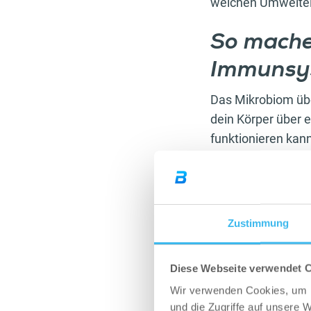
welchen Umweltein
So mache
Immunsys
Das Mikrobiom übe
dein Körper über e
funktionieren kan
Anregung der
Verstoffwechsl
Herstellung v
Abwehr von Kr
Zustimmung
Regulierung 
Bereitstellung
Schutz der Da
Diese Webseite verwendet 
Verringerung 
Wir verwenden Cookies, um I
und die Zugriffe auf unsere 