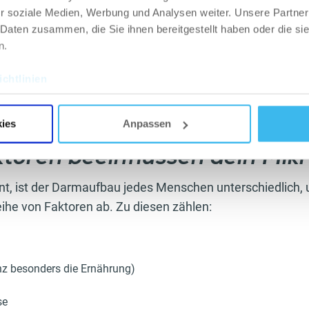
ten Aufgaben der Darmbakterien ist die Stärkung des I
r soziale Medien, Werbung und Analysen weiter. Unsere Partner
e werden etwa 90 Prozent der Antikörper im Darm gebilde
 Daten zusammen, die Sie ihnen bereitgestellt haben oder die s
zschicht aus Magensäure und Schleim, die Krankheitserr
n.
. Sollte es den Keimen gelingen, in den Darm einzudrin
en mit dem Immunsystem dafür, Immunzellen herzustell
chtlinien
ch machen. Somit ist der Darm das größte immunologisc
nen wesentlichen Einfluss auf deine Gesundheit.
ies
Anpassen
ktoren beeinflussen dein Mi
t, ist der Darmaufbau jedes Menschen unterschiedlich, un
eihe von Faktoren ab. Zu diesen zählen:
nz besonders die Ernährung)
se