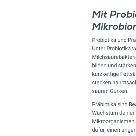
Mit Probi
Mikrobio
Probiotika und Pr
Unter Probiotika 
Milchsäurebakteri
bilden und stärke
kurzkettige Fetts
stecken hauptsäch
sauren Gurken.
Präbiotika sind Be
Wachstum deiner D
Mikroorganismen, 
dafür, einen ange