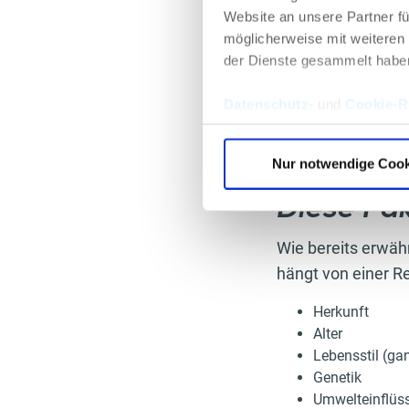
Eine der wichtigs
Website an unsere Partner fü
Erstaunlicherweis
möglicherweise mit weiteren
bildet eine Schut
der Dienste gesammelt habe
überwinden müssen
Mikrobiom zusamm
Datenschutz
- und
Cookie-Ri
Erreger unschädli
Körper und hat ei
Nur notwendige Cook
Diese Fa
Wie bereits erwähn
hängt von einer R
Herkunft
Alter
Lebensstil (ga
Genetik
Umwelteinflüs