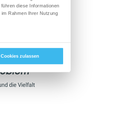
mmunsystems.
 führen diese Informationen
t. Dein Körper
ie im Rahmen Ihrer Nutzung
eger zunächst
gen, sorgt das
en, die die
he Organ im
Cookies zulassen
krobiom
d die Vielfalt