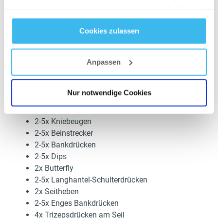
1-3x Klimmzüge
haben oder die sie im Rahmen Ihrer Nutzung der Dienste
1-3x Langhantel-Rudern
gesammelt haben.
1-3x Facepulls
Cookies zulassen
1-3x Langhantel-Curls
Datenschutz
- und
Cookie-Richtlinien
1-3x Hip Thrust
Anpassen
Woche 3 und 4 – Drucktraining (Training 2-3x /
Woche)
Nur notwendige Cookies
Jede Übung und deren Sätze pro Tag
2-5x Kniebeugen
2-5x Beinstrecker
2-5x Bankdrücken
2-5x Dips
2x Butterfly
2-5x Langhantel-Schulterdrücken
2x Seitheben
2-5x Enges Bankdrücken
4x Trizepsdrücken am Seil