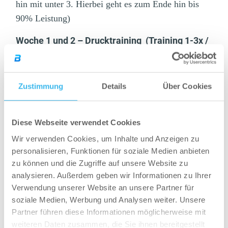
hin mit unter 3. Hierbei geht es zum Ende hin bis
90% Leistung)
Woche 1 und 2 – Drucktraining (Training 1-3x /
Woche)
Jede Übung und deren Sätze pro Tag
Zustimmung
Details
Über Cookies
1-3x Kniebeugen
1-3x Bankdrücken
1-3x Dips
Diese Webseite verwendet Cookies
1-3x Langhantel-Schulterdrücken
Wir verwenden Cookies, um Inhalte und Anzeigen zu
1-3x Seitheben
personalisieren, Funktionen für soziale Medien anbieten
1-3x French-Press
zu können und die Zugriffe auf unsere Website zu
Woche 1 und 2 – Zugtraining (Training 1-3x /
analysieren. Außerdem geben wir Informationen zu Ihrer
Woche)
Verwendung unserer Website an unsere Partner für
soziale Medien, Werbung und Analysen weiter. Unsere
Jede Übung und deren Sätze pro Tag
Partner führen diese Informationen möglicherweise mit
1-3x Kreuzheben
weiteren Daten zusammen, die Sie ihnen bereitgestellt