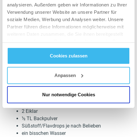
analysieren. Außerdem geben wir Informationen zu Ihrer
Verwendung unserer Website an unsere Partner für
soziale Medien, Werbung und Analysen weiter. Unsere
Partner führen diese Informationen möglicherweise mit
weiteren Daten zusammen, die Sie ihnen bereitgestellt
haben oder die sie im Rahmen Ihrer Nutzung der Dienste
Protein-Muffins
gesammelt haben.
Cookies zulassen
Ihr braucht nur:
Datenschutz
- und
Cookie-Richtlinien
70g zarte Haferflocken
Anpassen
20g ISO Whey Zero Apple Pie (mein Favorit dafür,
ihr könnt aber auch einen anderen Geschmack
Nur notwendige Cookies
nehmen)
80g Magerquark/topfen
2 Eiklar
½ TL Backpulver
Süßstoff/Flavdrops je nach Belieben
ein bisschen Wasser