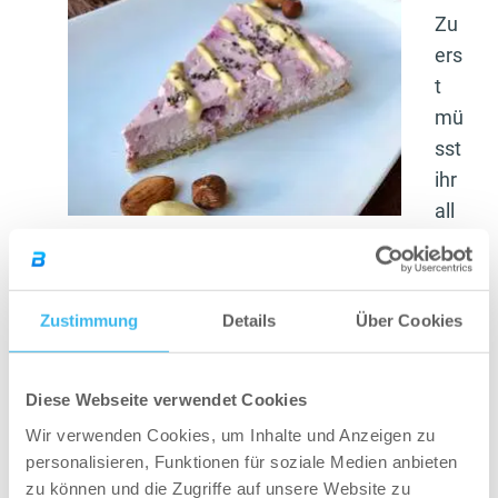
Zu
ers
t
mü
sst
ihr
all
e Zutaten für den Boden vermengen, in eine
Springform geben, glatt streichen und bei 200
Grad für 7 Minuten in den Backofen geben.
Zustimmung
Details
Über Cookies
Anschließend die Zutaten für die Creme
vermengen, auf den Boden geben und für 30
Minuten bei 180 Grad backen. Fertig ist der
Diese Webseite verwendet Cookies
super leckere Quark-Himbeerkuchen!
Wir verwenden Cookies, um Inhalte und Anzeigen zu
personalisieren, Funktionen für soziale Medien anbieten
zu können und die Zugriffe auf unsere Website zu