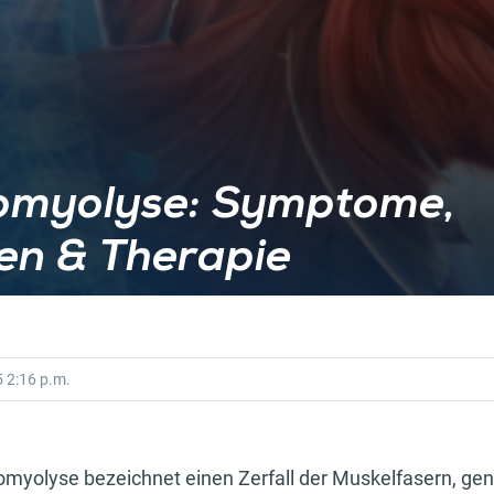
myolyse: Symptome,
en & Therapie
5
2:16 p.m.
omyolyse bezeichnet einen Zerfall der Muskelfasern, ge