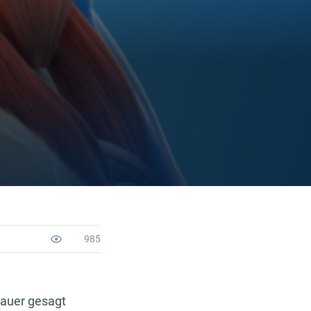
985
nauer gesagt