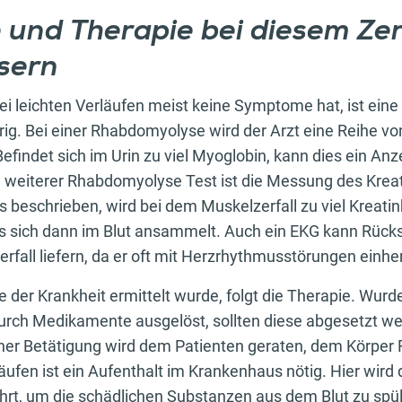
und Therapie bei diesem Zerf
asern
ei leichten Verläufen meist keine Symptome hat, ist ein
ig. Bei einer Rhabdomyolyse wird der Arzt eine Reihe v
Befindet sich im Urin zu viel Myoglobin, kann dies ein Anz
in weiterer Rhabdomyolyse Test ist die Messung des Krea
ts beschrieben, wird bei dem Muskelzerfall zu viel Kreati
s sich dann im Blut ansammelt. Auch ein EKG kann Rück
rfall liefern, da er oft mit Herzrhythmusstörungen einhe
 der Krankheit ermittelt wurde, folgt die Therapie. Wurd
ch Medikamente ausgelöst, sollten diese abgesetzt wer
icher Betätigung wird dem Patienten geraten, dem Körper
äufen ist ein Aufenthalt im Krankenhaus nötig. Hier wird
ührt, um die schädlichen Substanzen aus dem Blut zu spü