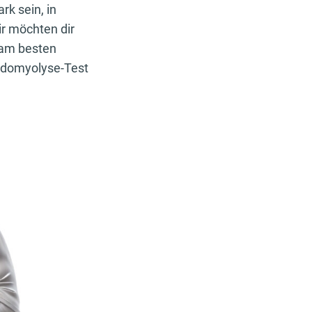
rk sein, in
ir möchten dir
 am besten
abdomyolyse-Test