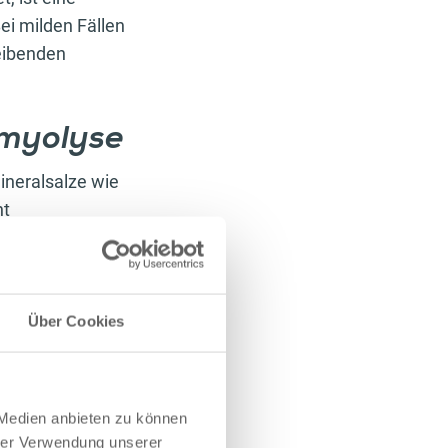
ei milden Fällen
leibenden
omyolyse
ineralsalze wie
ht
es Körpers
e zu
hohe
Muskelfasern
were Krankheiten
Über Cookies
matischen und
uetschungen,
ind etwa die
 Medien anbieten zu können
törungen oder
hrer Verwendung unserer