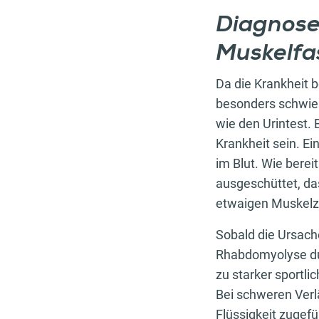
Diagnose 
Muskelf
Da die Krankheit b
besonders schwier
wie den Urintest. 
Krankheit sein. E
im Blut. Wie berei
ausgeschüttet, da
etwaigen Muskelze
Sobald die Ursache
Rhabdomyolyse dur
zu starker sportl
Bei schweren Verl
Flüssigkeit zugef