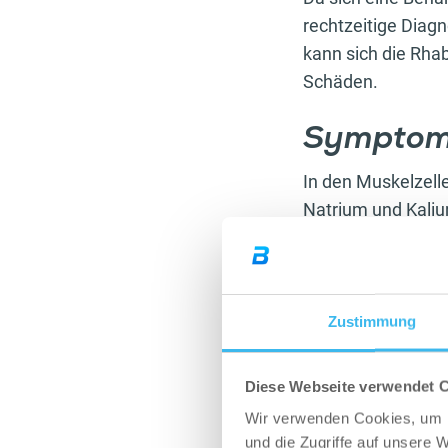
rechtzeitige Diag
kann sich die Rha
Schäden.
Symptom
In den Muskelzelle
Natrium und Kaliu
Adenosintriphospha
zuständig ist. Be
Kaliumkonzentrat
gelangen Kreatink
Zustimmung
verursachen könn
atraumatischen A
Diese Webseite verwendet 
extreme Muskelbe
Wir verwenden Cookies, um I
Einnahme giftiger
und die Zugriffe auf unsere 