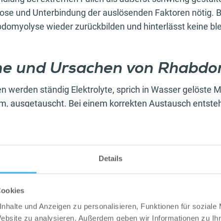
nose und Unterbindung der auslösenden Faktoren nötig. B
bdomyolyse wieder zurückbilden und hinterlässt keine b
e und Ursachen von Rhabd
n werden ständig Elektrolyte, sprich in Wasser gelöste M
m, ausgetauscht. Bei einem korrekten Austausch entste
t (ATP), das in erster Linie für die Energieversorgung d
i einer Rhabdomyolyse wird dieser Vorgang gestört und di
ion
löst eine Zerstörung der Muskelzellen aus. Aus den 
inase, Myoglobin und Elektrolyte in das Blut, wo sie sch
Details
en. Bei den Ursachen unterscheidet man zwischen trau
uslösern. Traumatische Ursachen sind unter anderem Q
Cookies
lastungen oder Stromunfälle. Atraumatische Ursachen s
nhalte und Anzeigen zu personalisieren, Funktionen für soziale
 Stoffe, Medikamente oder Drogen sowie Stoffwechsels
Website zu analysieren. Außerdem geben wir Informationen zu I