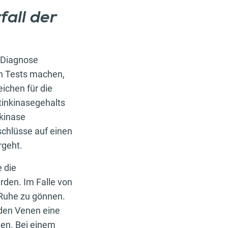
all der
e Diagnose
on Tests machen,
eichen für die
tinkinasegehalts
nkinase
schlüsse auf einen
rgeht.
e die
den. Im Falle von
 Ruhe zu gönnen.
 den Venen eine
len. Bei einem