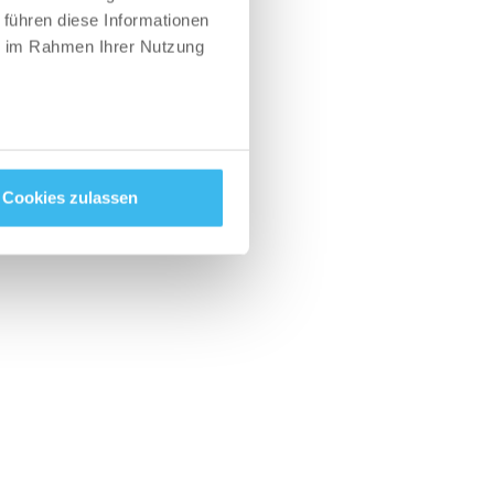
 führen diese Informationen
ie im Rahmen Ihrer Nutzung
 Urin. Die
Muskelschmerzen
uz und
it, Erbrechen und
bleibt sogar
Cookies zulassen