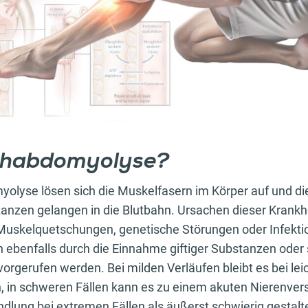
 Rhabdomyolyse?
yolyse lösen sich die Muskelfasern im Körper auf und di
anzen gelangen in die Blutbahn. Ursachen dieser Krankh
Muskelquetschungen, genetische Störungen oder Infektio
n ebenfalls durch die Einnahme giftiger Substanzen oder 
rgerufen werden. Bei milden Verläufen bleibt es bei lei
 in schweren Fällen kann es zu einem akuten Nierenv
dlung bei extremen Fällen als äußerst schwierig gestaltet