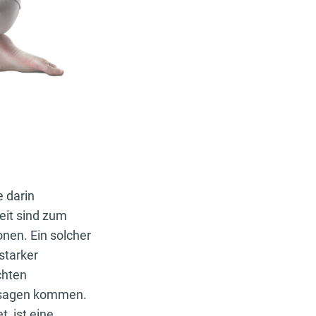
e darin
eit sind zum
nen. Ein solcher
starker
chten
ersagen kommen.
, ist eine