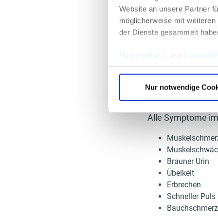
immunologische 
Website an unsere Partner fü
möglicherweise mit weiteren
Zu den häufigen 
der Dienste gesammelt habe
Verfärbung tritt 
äußern sich oft i
Datenschutz
- und
Cookie-Ri
Oberschenkel. Be
ein schneller Puls
Nur notwendige Cook
komplett aus, kan
Alle Symptome im
Muskelschme
Muskelschwäc
Brauner Urin
Übelkeit
Erbrechen
Schneller Puls
Bauchschmer