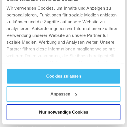
Veränderungen sorgen für Stress im Körper.
Wir verwenden Cookies, um Inhalte und Anzeigen zu
Passe deine Schlafroutine nach und nach an und
personalisieren, Funktionen für soziale Medien anbieten
gib deinem Körper Zeit, sich an die neuen Zeiten
zu können und die Zugriffe auf unsere Website zu
zu gewöhnen.
analysieren. Außerdem geben wir Informationen zu Ihrer
Verwendung unserer Website an unsere Partner für
Sorge für ein dunkles Schlafumfeld und viel
soziale Medien, Werbung und Analysen weiter. Unsere
Licht am Morgen
Partner führen diese Informationen möglicherweise mit
weiteren Daten zusammen, die Sie ihnen bereitgestellt
Unsere biologischen Rhythmen werden nach wie
haben oder die sie im Rahmen Ihrer Nutzung der Dienste
vor von Licht und Dunkelheit beeinflusst,
gesammelt haben.
weswegen dein Körper in einem abgedunkelten
Cookies zulassen
Raum schneller zur Ruhe kommt. Sobald die
Datenschutz
- und
Cookie-Richtlinien
Lichteinstrahlung abnimmt, schüttet der Körper
Anpassen
mehr Melatonin aus. Somit solltest du dich am
besten vor der Schlafenszeit keinem Blaulicht
Nur notwendige Cookies
mehr aussetzen, wie es die meisten
elektronischen Geräte ausstrahlen. Im