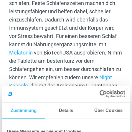
schlafen. Feste Schlafenszeiten machen dich
leistungsfähiger und helfen dabei, schneller
einzuschlafen. Dadurch wird ebenfalls das
Immunsystem geschützt und der Körper wird
vor Stress bewahrt. Für einen besseren Schlaf
kannst du Nahrungsergänzungsmittel mit
Melatonin
von BioTechUSA ausprobieren. Nimm
die Tablette am besten kurz vor dem
Schlafengehen ein, um besser durchschlafen zu
können. Wir empfehlen zudem unsere
Night
Kapseln
, die mit der Aminosäure L-Tryptophan
angereichert wurden.
Nimm Veränderungen Schritt für Schritt vor
Zustimmung
Details
Über Cookies
Du solltest deine Tagesroutine nicht von heute
auf morgen drastisch verändern, denn solche
Diese Webseite verwendet Cookies