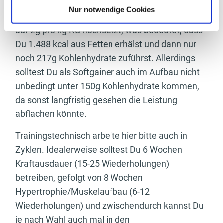
Körper individuell bedarfsgerecht verteilen. Dies
Nur notwendige Cookies
könnte dann z.B. so aussehen, dass Du die Fette
auf 2g pro kg KG hochsetzt, was bedeutet, dass
Du 1.488 kcal aus Fetten erhälst und dann nur
noch 217g Kohlenhydrate zuführst. Allerdings
solltest Du als Softgainer auch im Aufbau nicht
unbedingt unter 150g Kohlenhydrate kommen,
da sonst langfristig gesehen die Leistung
abflachen könnte.
Trainingstechnisch arbeite hier bitte auch in
Zyklen. Idealerweise solltest Du 6 Wochen
Kraftausdauer (15-25 Wiederholungen)
betreiben, gefolgt von 8 Wochen
Hypertrophie/Muskelaufbau (6-12
Wiederholungen) und zwischendurch kannst Du
je nach Wahl auch mal in den