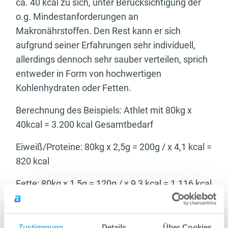
ca. 40 kcal zu sich, unter Berücksichtigung der
o.g. Mindestanforderungen an
Makronährstoffen. Den Rest kann er sich
aufgrund seiner Erfahrungen sehr individuell,
allerdings dennoch sehr sauber verteilen, sprich
entweder in Form von hochwertigen
Kohlenhydraten oder Fetten.
Berechnung des Beispiels: Athlet mit 80kg x
40kcal = 3.200 kcal Gesamtbedarf
Eiweiß/Proteine: 80kg x 2,5g = 200g / x 4,1 kcal =
820 kcal
Fette: 80kg x 1,5g = 120g / x 9,3 kcal = 1.116 kcal
Nun nehmen wir die Menge an kcal aus
Proteinen und Fetten und rechnen diese den
Zustimmung
Details
Über Cookies