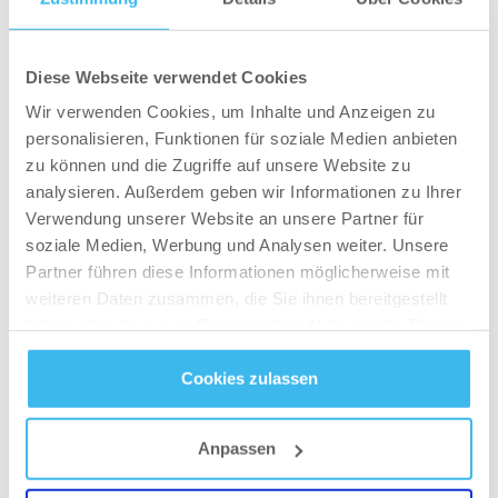
3.200 kcal Gesamtbedarf entgegen.
3.200 kcal Gesamtbedarf – 820 kcal aus Protein
Diese Webseite verwendet Cookies
– 1.116 kcal aus Fetten = 1.264 kcal
Wir verwenden Cookies, um Inhalte und Anzeigen zu
verbleibende Restkalorien.
personalisieren, Funktionen für soziale Medien anbieten
zu können und die Zugriffe auf unsere Website zu
Diese restlichen 1.264 kcal Rest sollten
analysieren. Außerdem geben wir Informationen zu Ihrer
Hardgainer nun in Form von Kohlenhydraten
Verwendung unserer Website an unsere Partner für
zuführen. Da ein Gramm Kohlenhydrat 4,1 kcal
soziale Medien, Werbung und Analysen weiter. Unsere
liefert, sprechen wir hier von 308g
Partner führen diese Informationen möglicherweise mit
Kohlenhydraten, welche idealerweise aus Reis,
weiteren Daten zusammen, die Sie ihnen bereitgestellt
haben oder die sie im Rahmen Ihrer Nutzung der Dienste
Kartoffeln und anderen hochwertigen
gesammelt haben.
Energielieferanten gewählt werden sollten.
Cookies zulassen
Datenschutz
- und
Cookie-Richtlinien
Als sogenannter Softgainer solltest Du allerdings
mit der Verteilung der Kalorien etwas
Anpassen
vorsichtiger umgehen und diese auf deinen