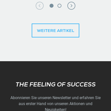
WEITERE ARTIKEL
Subscribe
THE FEELING OF SUCCESS
Abonnieren Sie unseren Newsletter und erfahren Sie
aus erster Hand von unseren Aktionen und
Neuigkeiten!