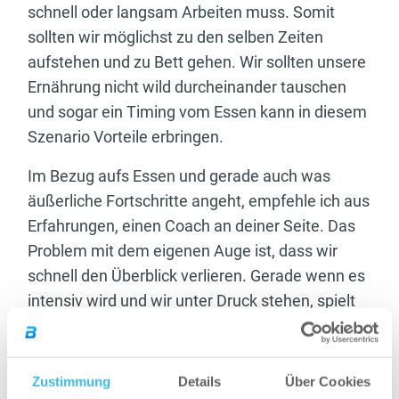
schnell oder langsam Arbeiten muss. Somit
sollten wir möglichst zu den selben Zeiten
aufstehen und zu Bett gehen. Wir sollten unsere
Ernährung nicht wild durcheinander tauschen
und sogar ein Timing vom Essen kann in diesem
Szenario Vorteile erbringen.
Im Bezug aufs Essen und gerade auch was
äußerliche Fortschritte angeht, empfehle ich aus
Erfahrungen, einen Coach an deiner Seite. Das
Problem mit dem eigenen Auge ist, dass wir
schnell den Überblick verlieren. Gerade wenn es
intensiv wird und wir unter Druck stehen, spielt
uns ein Spiegelbild oder ähnliches gerne einen
Streich. Wir fangen dann häufig an Kalorien wie
wild zu verändern und zerstören unsere harte
Zustimmung
Details
Über Cookies