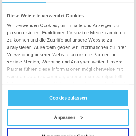
Arbeit. Der erfahrende Coach hat dich gut im
Blick, sieht dich nicht jeden Tag und kann mit viel
Diese Webseite verwendet Cookies
Erfahrung Reaktionen des Körpers abschätzen.
Wir verwenden Cookies, um Inhalte und Anzeigen zu
Dazu nimmt uns ein Coach viel Stress, sodass
personalisieren, Funktionen für soziale Medien anbieten
wir in zB Wettkampfvorbereitungen unsere
zu können und die Zugriffe auf unsere Website zu
Konzentration nicht auf zu viele Bereiche werfen
analysieren. Außerdem geben wir Informationen zu Ihrer
müssen.
Verwendung unserer Website an unsere Partner für
Um die Ernährung komplett abzuschließen
soziale Medien, Werbung und Analysen weiter. Unsere
vergesst niemals genügend Flüssigkeit zu euch
Partner führen diese Informationen möglicherweise mit
weiteren Daten zusammen, die Sie ihnen bereitgestellt
zu nehmen!
haben oder die sie im Rahmen Ihrer Nutzung der Dienste
Dehydrieren ist einer der größten Feinde, wenn
gesammelt haben.
wir viel Energie aufbringen müssen. Wasser dem
Cookies zulassen
Körper zu entziehen ist nur für einen Profiauftritt
Datenschutz
- und
Cookie-Richtlinien
von Bedeutung.
Anpassen
Ein häufig gar nicht bedachter Punkt
ist Familie
und Freunde. Jetzt denkt ihr bestimmt, was