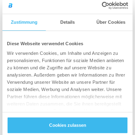
Zustimmung
Details
Über Cookies
Diese Webseite verwendet Cookies
Carbox – 1000 g nicht aromatisiert
Wir verwenden Cookies, um Inhalte und Anzeigen zu
personalisieren, Funktionen für soziale Medien anbieten
zu können und die Zugriffe auf unsere Website zu
ZUM ONLINESHOP
analysieren. Außerdem geben wir Informationen zu Ihrer
Verwendung unserer Website an unsere Partner für
soziale Medien, Werbung und Analysen weiter. Unsere
Partner führen diese Informationen möglicherweise mit
weiteren Daten zusammen, die Sie ihnen bereitgestellt
haben oder die sie im Rahmen Ihrer Nutzung der Dienste
Wie viel Protein wird beim
gesammelt haben.
Cookies zulassen
Bulking empfohlen?
Datenschutz
- und
Cookie-Richtlinien