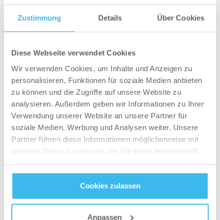
durch Joggen abzunehmen wird erhöht.
Zustimmung
Details
Über Cookies
4. Erhöhe deine Intensität
Diese Webseite verwendet Cookies
Eine intensive Laufeinheit verbrennt mehr
Kalorien als eine Einheit auf Sparflamme. Baue
Wir verwenden Cookies, um Inhalte und Anzeigen zu
personalisieren, Funktionen für soziale Medien anbieten
deshalb immer mal wieder kurze knackige und
zu können und die Zugriffe auf unsere Website zu
schnelle Laufeinheiten ein, die dich an deine
analysieren. Außerdem geben wir Informationen zu Ihrer
Grenze bringen. Bei einer intensiven Einheit ist
Verwendung unserer Website an unsere Partner für
der prozentuale Anteil des Energieumsatzes
soziale Medien, Werbung und Analysen weiter. Unsere
höher als bei Dauerläufen. Zusätzlich ist der
Partner führen diese Informationen möglicherweise mit
Nachbrenneffekt höher. Die Einheit an sich ist
weiteren Daten zusammen, die Sie ihnen bereitgestellt
haben oder die sie im Rahmen Ihrer Nutzung der Dienste
vielleicht viel anstrengender, aber du profitierst
gesammelt haben.
länger davon. Diese Variante des Joggens
Cookies zulassen
solltest du allerdings sparsam einsetzen, zum
Datenschutz
- und
Cookie-Richtlinien
Beispiel 1x in der Woche. Denn eine intensive
Anpassen